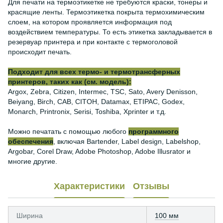
Для печати на термоэтикетке не требуются краски, тонеры и
красящие ленты. Термоэтикетка покрыта термохимическим
слоем, на котором проявляется информация под
воздействием температуры. То есть этикетка закладывается в
резервуар принтера и при контакте с термоголовой
происходит печать.
Подходит для всех термо- и термотрансферных
принтеров, таких как (см. модель):
Argox, Zebra, Citizen, Intermec, TSC, Sato, Avery Denisson,
Beiyang, Birch, CAB, CITOH, Datamax, ETIPAC, Godex,
Monarch, Printronix, Serisi, Toshiba, Xprinter и т.д.
Можно печатать с помощью любого
программного
обеспечения
, включая Bartender, Label design, Labelshop,
Argobar, Corel Draw, Adobe Photoshop, Adobe Illusrator и
многие другие.
Характеристики
Отзывы
Ширина
100 мм