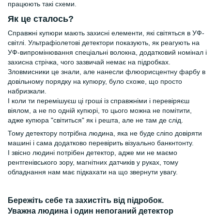
працюють такі схеми.
Як це сталось?
Справжні купюри мають захисні елементи, які світяться в УФ-
світлі. Ультрафіолетові детектори показують, як реагують на
УФ-випромінювання спеціальні волокна, додатковий номінал і
захисна стрічка, чого зазвичай немає на підробках.
Зловмисники це знали, але нанесли флюорисцентну фарбу в
довільному порядку на купюру, було схоже, що просто
набризкали.
І коли ти перемішуєш ці гроші із справжніми і перевіряєш
віялом, а не по одній купюрі, то цього можна не помітити,
адже купюра "світиться" як і решта, але не там де слід.
Тому детектору потрібна людина, яка не буде сліпо довіряти
машині і сама додатково перевірить візуально банкнтонту.
І звісно людині потрібен детектор, адже ми не маємо
рентгенівського зору, магнітних датчиків у руках, тому
обладнання нам має підкахати на що звернути увагу.
Бережіть себе та захистіть від підробок.
Уважна людина і один непоганий детектор