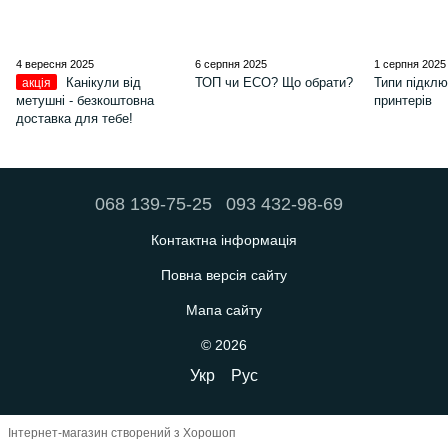
4 вересня 2025
6 серпня 2025
1 серпня 2025
Канікули від
ТОП чи ЕСО? Що обрати?
Типи підкл
акція
метушні - безкоштовна
принтерів
доставка для тебе!
068 139-75-25
093 432-98-69
Контактна інформація
Повна версія сайту
Мапа сайту
© 2026
Укр
Рус
Інтернет-магазин створений з Хорошоп