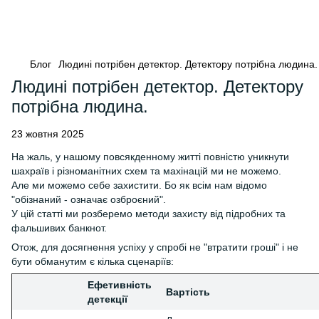
Блог
Людині потрібен детектор. Детектору потрібна людина.
Людині потрібен детектор. Детектору
потрібна людина.
23 жовтня 2025
На жаль, у нашому повсякденному житті повністю уникнути
шахраїв і різноманітних схем та махінацій ми не можемо.
Але ми можемо себе захистити. Бо як всім нам відомо
"обізнаний - означає озброєний".
У цій статті ми розберемо методи захисту від підробних та
фальшивих банкнот.
Отож, для досягнення успіху у спробі не "втратити гроші" і не
бути обманутим є кілька сценаріїв:
Ефетивність
Вартість
детекції