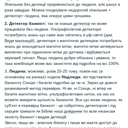
Лічильник без детекції прирівнюється до людини, але рахує в
рази швидше. Можна поєднувати недорогий лічильник +
детектор+ людина, яка оперує цими грошима.
2. Детектор банкнот:
так чи інакше
детектор
не може
працювати без людини. Ультрафіолетові детектори
потребують знань що саме має світитись в уф-світлі (див.
Види махінацій
), детектори з магнітною детекцією потребують
знань де знаходяться магнітні мітки, магнітні мітки активуються
виключно при піднесенні мітки до датчика і відбувається
звуковий сигнал. Якщо людина добре обізнана і уважна, то
така комбінація може вас захистити від підробок на всі 100%.
3.
Людина:
можливо, років 20-25 тому, поміж нас (в
основному на ринках) ходили
Надлюди
, які підставляли
банкноту Сонцю і бачили підробка це чи ні. Зараз це доволі
ризикований метод перевірки. Ні ви, ні Сонце, ні вітер не
бачите магнітних міток, ультрафіолетових ниток, на око не
можете виміряти щільність банкноти. Все що може людина, як
суб'єкт в перевірці банкнот - це озброїтись детектором і під
серцем тримати як Біблію наші
довідники
по всім нюансам
захисту банкнот і видам детекцій.
Звісно, якщо ви - власник бізнесу і лише ви маєте доступ до