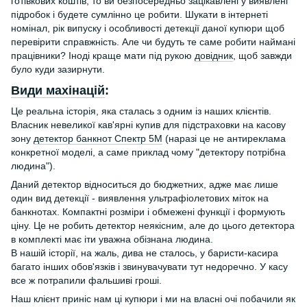
готівкових коштів, то ви безпосередньо зацікавлені у виявлені
підробок і будете сумлінно це робити. Шукати в інтернеті
номінал, рік випуску і особливості детекції даної купюри щоб
перевірити справжність. Але чи будуть те саме робити наймані
працівники? Іноді краще мати під рукою
довідник
, щоб завжди
було куди зазирнути.
Види махінацій
:
Це реальна історія, яка сталась з одним із наших клієнтів.
Власник невеликої кав'ярні купив для підстраховки на касову
зону
детектор банкнот Спектр 5М
(наразі це не антиреклама
конкретної моделі, а саме приклад чому "детектору потрібна
людина").
Даний детектор відноситься до бюджетних, адже має лише
один вид детекції - виявлення ультрафіолетових міток на
банкнотах. Компактні розміри і обмежені функції і формують
ціну. Це не робить детектор неякісним, але до цього детектора
в комплекті має іти уважна обізнана людина.
В нашій історії, на жаль, дива не сталось, у баристи-касира
багато інших обов'язків і звинувачувати тут недоречно. У касу
все ж потрапили фальшиві гроші.
Наш клієнт приніс нам ці купюри і ми на власні очі побачили як