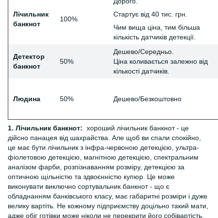
Дорого.
Лічильник
Стартує від 40 тис. грн.
100%
банкнот
Чим вища ціна, тим більша
кількість датчиків детекції.
Дешево/Середньо.
Детектор
50%
Ціна коливається залежно від
банкнот
кількості датчиків.
Людина
50%
Дешево/Безкоштовно
1. Лічильник банкнот:
хороший лічильник банкнот - це
дійсно панацея від шахрайства. Але щоб ви спали спокійно,
це має бути лічильник з інфра-червоною детекцією, ультра-
фіолетовою детекцією, магнітною детекцією, спектральним
аналізом фарби, розпізнаванням розміру, детекцією за
оптичною щільністю та здвоєнністю купюр. Це може
виконувати виключно сортувальник банкнот - що є
обладнанням банківського класу, має габаритні розміри і дуже
велику вартіть. Не кожному підприємству доцільно такий мати,
адже обіг готівки може ніколи не перекрити його собівартість.