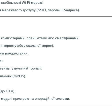
а стабільності Wi-Fi мережі.
 мережевого доступу (SSID, пароль, IP-адреса).
 з комп’ютерами, планшетами або смартфонами.
інтернету або локальної мережі.
ого використання.
и:
гентів, у вуличній торгівлі.
ішеннях (mPOS).
(до 10 м).
д моделі пристрою та операційної системи.