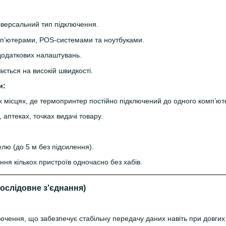
версальний тип підключення.
омп’ютерами, POS-системами та ноутбуками.
додаткових налаштувань.
ється на високій швидкості.
и:
х місцях, де термопринтер постійно підключений до одного комп’ют
 аптеках, точках видачі товару.
лю (до 5 м без підсилення).
ня кількох пристроїв одночасно без хабів.
послідовне з'єднання)
ючення, що забезпечує стабільну передачу даних навіть при довгих 