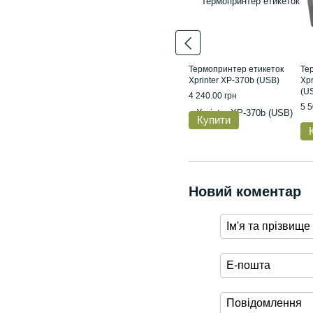
Термопринтер етикеток
Те
Xprinter XP-370b (USB)
Xpr
(U
4 240.00 грн
5 5
Купити
Новий коментар