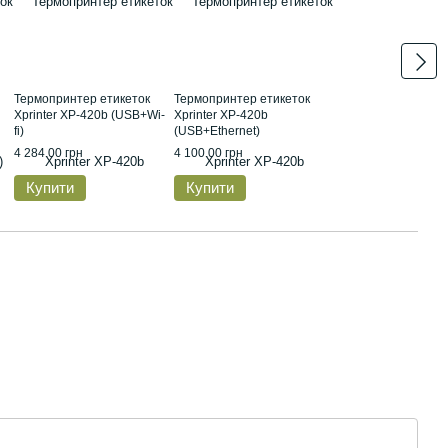
Термопринтер етикеток
Термопринтер етикеток
Xprinter XP-420b (USB+Wi-
Xprinter XP-420b
fi)
(USB+Ethernet)
4 284.00 грн
4 100.00 грн
Купити
Купити