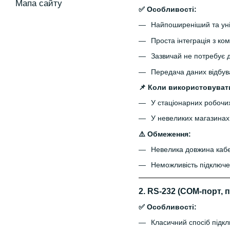
Мапа сайту
✅ Особливості:
Найпоширеніший та уні
Проста інтеграція з к
Зазвичай не потребує 
Передача даних відбува
📌 Коли використовуват
У стаціонарних робочи
У невеликих магазинах,
⚠️ Обмеження:
Невелика довжина кабе
Неможливість підключен
2.
RS-232 (COM-порт, 
✅ Особливості:
Класичний спосіб підкл