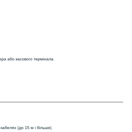
ера або касового термінала.
кабелях (до 15 м і більше).