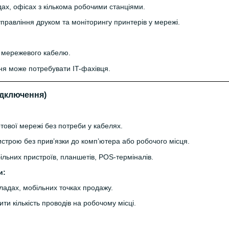
ах, офісах з кількома робочими станціями.
правління друком та моніторингу принтерів у мережі.
 мережевого кабелю.
я може потребувати IT-фахівця.
ідключення)
тової мережі без потреби у кабелях.
строю без прив’язки до комп’ютера або робочого місця.
ільних пристроїв, планшетів, POS-терміналів.
и:
ладах, мобільних точках продажу.
и кількість проводів на робочому місці.