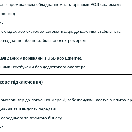
ості з промисловим обладнанням та старішими POS-системами.
ерешкод.
и:
складах або системах автоматизації, де важлива стабільність.
 обладнання або нестабільної електромережі.
ачі даних у порівнянні з USB або Ethernet.
сними ноутбуками без додаткового адаптера.
ежеве підключення)
рмопринтер до локальної мережі, забезпечуючи доступ з кількох пр
днання та швидкість передачі.
 середнього та великого бізнесу.
и: