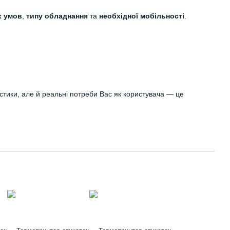
х умов
,
типу обладнання
та
необхідної мобільності
.
тики, але й реальні потреби Вас як користувача — це