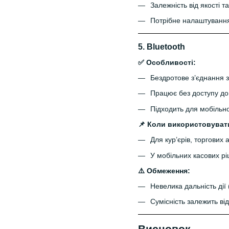
Залежність від якості т
Потрібне налаштування
5.
Bluetooth
✅ Особливості:
Бездротове з’єднання
Працює без доступу до 
Підходить для мобільн
📌 Коли використовуват
Для кур’єрів, торгових а
У мобільних касових р
⚠️ Обмеження:
Невелика дальність дії 
Сумісність залежить ві
Висновок