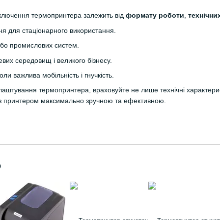
дключення термопринтера залежить від
формату роботи
,
технічни
я для стаціонарного використання.
бо промислових систем.
их середовищ і великого бізнесу.
ли важлива мобільність і гнучкість.
аштування термопринтера, враховуйте не лише технічні характерис
 з принтером максимально зручною та ефективною.
о