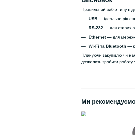
Правильний вибір типу пі
USB
— ідеальне рішенн
RS-232
— для старих а
Ethernet
— для мережев
Wi-Fi
та
Bluetooth
— ко
Плануючи закупівлю чи нал
дозволить зробити роботу
Ми рекомендуєм