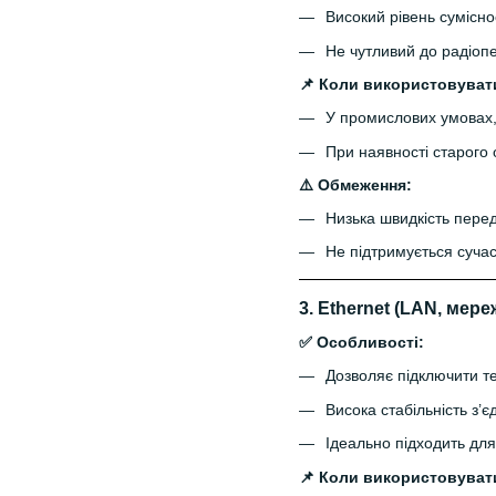
Високий рівень сумісн
Не чутливий до радіоп
📌 Коли використовуват
У промислових умовах, 
При наявності старого
⚠️ Обмеження:
Низька швидкість перед
Не підтримується суча
3.
Ethernet (LAN, мер
✅ Особливості:
Дозволяє підключити те
Висока стабільність з’є
Ідеально підходить для
📌 Коли використовуват