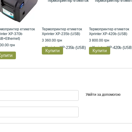
рмопринтер етикеток
Термопринтер етикеток
Термопринтер етикеток
inter XP-370b
Xprinter XP-235b (USB)
Xprinter XP-420b (USB)
SB+Ethernet)
3 360.00 грн
3 800.00 грн
00.00 грн
Купити
Купити
Купити
Увійти за допомогою