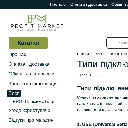
Про нас
Оплата і доставка
Обмін т
Перейти до основного контенту
Відгуки про магазин
Каталог
Про нас
Головна
Блог
Типи підключ
Типи підкл
Оплата і доставка
Обмін та повернення
1 серпня 2025
Контактна інформація
Типи підключенн
Блог
Сучасні термопринтери шир
PROFIT. Бізнес. Блог
важливим є правильний вибі
основні типи підключення
Угода користувача
Відгуки про магазин
1.
USB (Universal Seria