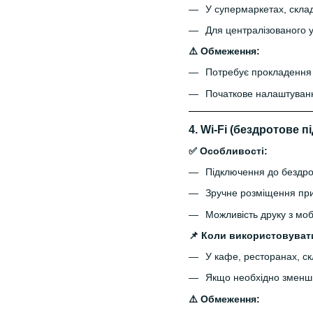
У супермаркетах, склад
Для централізованого у
⚠️ Обмеження:
Потребує прокладення
Початкове налаштуванн
4.
Wi-Fi (бездротове п
✅ Особливості:
Підключення до бездро
Зручне розміщення при
Можливість друку з моб
📌 Коли використовуват
У кафе, ресторанах, ск
Якщо необхідно зменшит
⚠️ Обмеження: