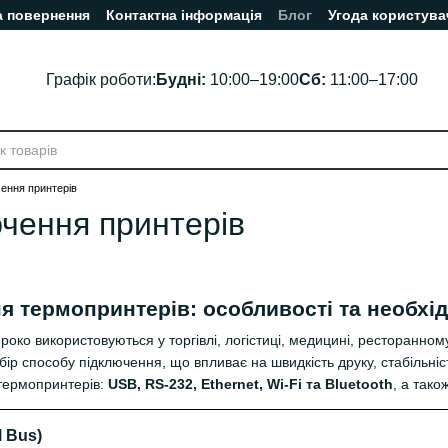
а повернення
Контактна інформація
Блог
Угода користува
Графік роботи:
Будні:
10:00–19:00
Сб:
11:00–17:00
ення принтерів
ючення принтерів
я термопринтерів: особливості та необхід
око використовуються у торгівлі, логістиці, медицині, ресторанном
р способу підключення, що впливає на швидкість друку, стабільність
 термопринтерів:
USB, RS-232, Ethernet, Wi-Fi та Bluetooth
, а тако
l Bus)